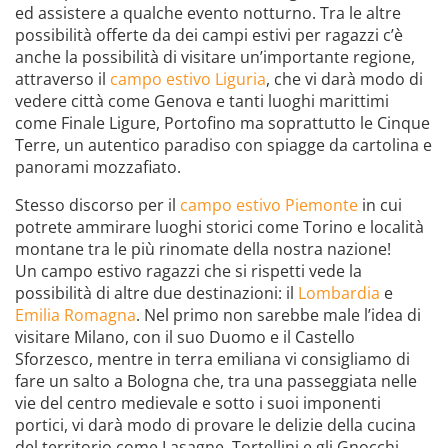
ed assistere a qualche evento notturno. Tra le altre
possibilità offerte da dei campi estivi per ragazzi c’è
anche la possibilità di visitare un’importante regione,
attraverso il
campo estivo Liguria
, che vi darà modo di
vedere città come Genova e tanti luoghi marittimi
come Finale Ligure, Portofino ma soprattutto le Cinque
Terre, un autentico paradiso con spiagge da cartolina e
panorami mozzafiato.
Stesso discorso per il
campo estivo Piemonte
in cui
potrete ammirare luoghi storici come Torino e località
montane tra le più rinomate della nostra nazione!
Un campo estivo ragazzi che si rispetti vede la
possibilità di altre due destinazioni: il
Lombardia
e
Emilia Romagna
. Nel primo non sarebbe male l’idea di
visitare Milano, con il suo Duomo e il Castello
Sforzesco, mentre in terra emiliana vi consigliamo di
fare un salto a Bologna che, tra una passeggiata nelle
vie del centro medievale e sotto i suoi imponenti
portici, vi darà modo di provare le delizie della cucina
del territorio come Lasagne, Tortellini e gli Gnocchi