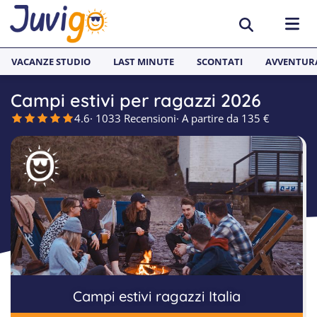
VACANZE STUDIO
LAST MINUTE
SCONTATI
AVVENTUR
Campi estivi per ragazzi 2026
ATTIVITÀ
4.6
· 1033 Recensioni
· A partire da 135 €
Avventura
REGIONI
Basket
Abruzzo
INTERNAZIONALE
Calcio
Emilia-Romagna
Inghilterra
SOGGIORNI LINGUISTICI
Equitazione
Lazio
Spagna
Soggiorni linguistici Juvigo
Mare
Lombardia
Francia
Soggiorni linguistici inglese
Montagna
Puglia
Germania
Soggiorni linguistici tedesco
Campi estivi ragazzi Italia
Multisport
Sardegna