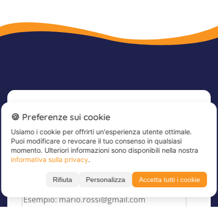
Newsletter
🍪 Preferenze sui cookie
Usiamo i cookie per offrirti un'esperienza utente ottimale.
Iscriviti subito alla nostra newsletter per
Puoi modificare o revocare il tuo consenso in qualsiasi
rimanere aggiornato sulle ultime novità e
momento. Ulteriori informazioni sono disponibili nella nostra
ricevere sconti per soli iscritti!
informativa sulla privacy
.
Inserisci qui il tuo indirizzo e-mail
*
Rifiuta
Personalizza
Accetta tutti i cookie