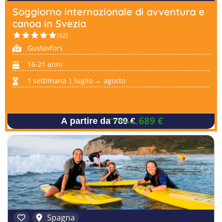
Soggiorno internazionale di avventura e
canoa in Svezia
(62)
Gustavfors
16-21 anni
1 settimana | luglio → agosto
689 €
A partire da 789 €
Spagna