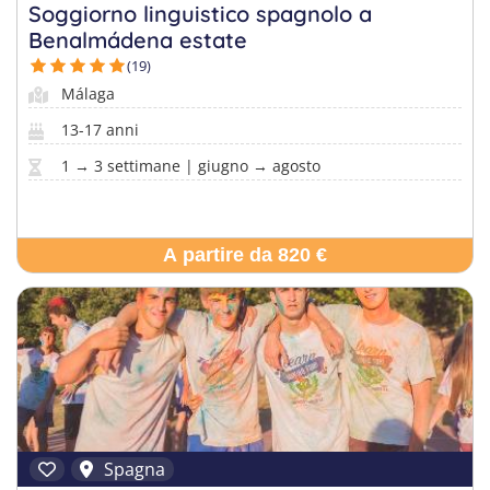
Soggiorno linguistico spagnolo a
Europa
Benalmádena estate
Soggiorni linguistici italia
(19)
Trova il campo perfetto per te
Málaga
Rispondi a poche domande, ci pensiamo noi al resto.
13-17 anni
1 → 3 settimane | giugno → agosto
A partire da 820 €
Spagna