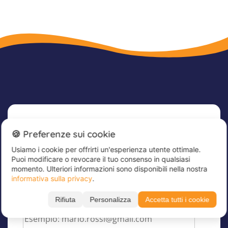
Newsletter
🍪 Preferenze sui cookie
Usiamo i cookie per offrirti un'esperienza utente ottimale.
Iscriviti subito alla nostra newsletter per
Puoi modificare o revocare il tuo consenso in qualsiasi
rimanere aggiornato sulle ultime novità e
momento. Ulteriori informazioni sono disponibili nella nostra
ricevere sconti per soli iscritti!
informativa sulla privacy
.
Inserisci qui il tuo indirizzo e-mail
*
Rifiuta
Personalizza
Accetta tutti i cookie