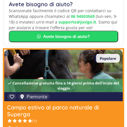
Avete bisogno di aiuto?
Scansionate facilmente il codice QR per contattarci su
WhatsApp oppure chiamateci al
06 94503569
(lun-ven, 9-
18) o inviateci un'e-mail a
supporto@juvigo.it
. Siamo qui
per aiutarvi a trovare l'offerta giusta per voi!
Avete bisogno di aiuto?
Popolare
Cancellazione gratuita fino a 14 giorni prima dell'inizio del
viaggio
Piemonte
Campo estivo al parco naturale di
Superga
(1)