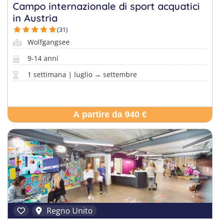
Campo internazionale di sport acquatici
Europa
in Austria
Soggiorni linguistici italia
(31)
Trova il campo perfetto per te
Wolfgangsee
Rispondi a poche domande, ci pensiamo noi al resto.
9-14 anni
1 settimana | luglio → settembre
A partire da 940 €
Regno Unito