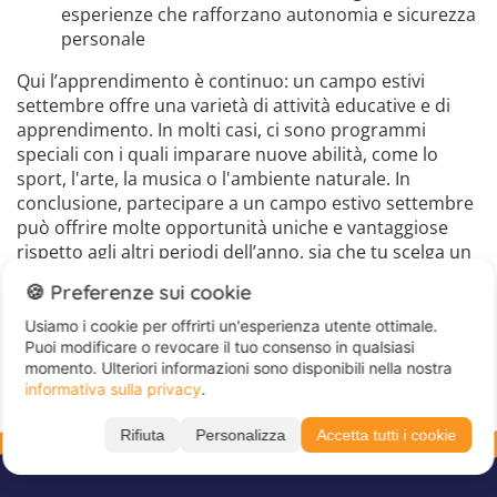
esperienze che rafforzano autonomia e sicurezza
personale
Qui l’apprendimento è continuo: un campo estivi
settembre offre una varietà di attività educative e di
apprendimento. In molti casi, ci sono programmi
speciali con i quali imparare nuove abilità, come lo
sport, l'arte, la musica o l'ambiente naturale. In
conclusione, partecipare a un campo estivo settembre
può offrire molte opportunità uniche e vantaggiose
rispetto agli altri periodi dell’anno, sia che tu scelga un
programma più culturale sia che tu preferisca una
🍪 Preferenze sui cookie
destinazione più
naturale
, dove affinare tecniche
sportive e molto altro ancora.
Usiamo i cookie per offrirti un'esperienza utente ottimale.
Puoi modificare o revocare il tuo consenso in qualsiasi
momento. Ulteriori informazioni sono disponibili nella nostra
informativa sulla privacy
.
Rifiuta
Personalizza
Accetta tutti i cookie