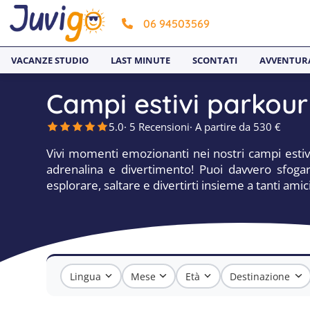
06 94503569
VACANZE STUDIO
LAST MINUTE
SCONTATI
AVVENTUR
Campi estivi parkou
5.0
· 5 Recensioni
· A partire da 530 €
Vivi momenti emozionanti nei nostri campi estivi
adrenalina e divertimento! Puoi davvero sfogar
esplorare, saltare e divertirti insieme a tanti ami
Lingua
Mese
Età
Destinazione