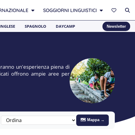
RNAZIONALE
SOGGIORNI LINGUISTICI
INGLESE
SPAGNOLO
DAYCAMP
Newsletter
tiranno un'esperienza piena di
dicati offrono ampie aree per
🗺 Mappa →