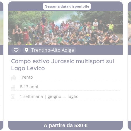
Nessuna data disponibile
Trentino-Alto Adige
Campo estivo Jurassic multisport sul
Lago Levico
Trento
8-13 anni
1 settimana | giugno → luglio
A partire da 530 €