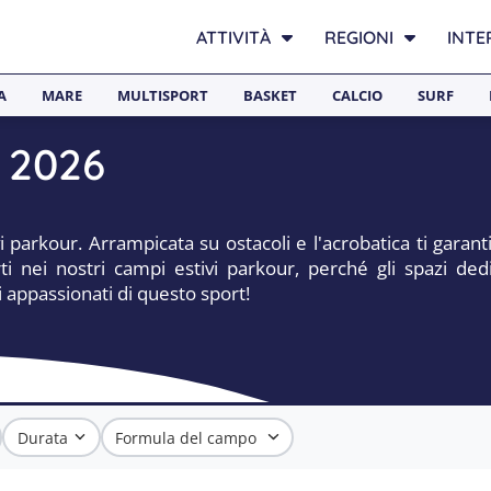
ATTIVITÀ
REGIONI
INTE
A
MARE
MULTISPORT
BASKET
CALCIO
SURF
r 2026
 parkour. Arrampicata su ostacoli e l'acrobatica ti garan
ti nei nostri campi estivi parkour, perché gli spazi de
ci appassionati di questo sport!
Durata
Formula del campo