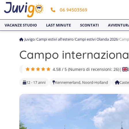
06 94503569
VACANZE STUDIO
LAST MINUTE
SCONTATI
AVVENTUR
Juvigo
/
Campi estivi all'estero
/
Campi estivi Olanda 2026
/
Campo
Campo internaziona
4.58 / 5 (Numero di recensioni: 26)
|
12 - 17 anni
Kennemerland, Noord-Holland
Caste