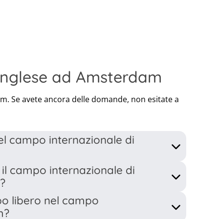
 inglese ad Amsterdam
m. Se avete ancora delle domande, non esitate a
nel campo internazionale di
il campo internazionale di
 giorno sono previste 2 lezioni di 2 ore ciascuna.
?
abolario, mentre la seconda lezione è dedicata alla
e conoscenze apprese nella prima lezione vengono
mpo libero nel campo
ane ricevono un curriculum completamente diverso
ortunità pratica per migliorare la lingua.
m?
i attività extra. Inoltre, avranno l'opportunità di