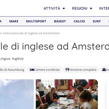
ATTIVITÀ
REGIONI
INTE
A
MARE
MULTISPORT
BASKET
CALCIO
SURF
 internazionale di inglese ad Amsterdam
le di inglese ad Amste
Lingua: Inglese
llo di Assumburg
Camere condivise
Pensione completa
Ar