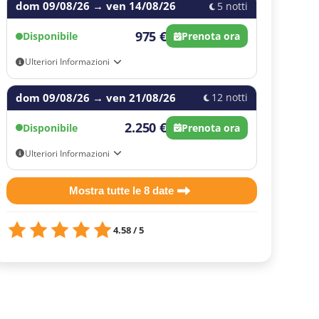
dom 09/08/26
→
ven 14/08/26
5 notti
975 €
Disponibile
Prenota ora
Ulteriori Informazioni
Opzioni di arrivo e partenza: Arrivo indipendente,
dom 09/08/26
Trasferimento dall'aeroporto di Amsterdam A/R,
→
ven 21/08/26
12 notti
Trasferimento dall'aeroporto di Amsterdam unica
tratta
2.250 €
Disponibile
Prenota ora
Ulteriori Informazioni
Opzioni di arrivo e partenza: Arrivo indipendente,
Trasferimento dall'aeroporto di Amsterdam A/R,
Mostra tutte le 8 date
Trasferimento dall'aeroporto di Amsterdam unica
tratta
4.58 / 5