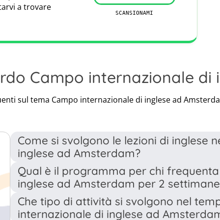
presentazione
tarvi a trovare
SCANSIONAMI
ttura, musica,...
, falò,...
rdo Campo internazionale di
uenti sul tema Campo internazionale di inglese ad Amsterda
0 per l'High Tea e per la cerimonia di consegna dei
Come si svolgono le lezioni di inglese 
inglese ad Amsterdam?
Qual è il programma per chi frequenta 
Nel campo internazionale di inglese ad Amsterdam, ogni
inglese ad Amsterdam per 2 settimane
La prima lezione si concentra sulla grammatica e sul voc
conversazione, alla pronuncia e alle presentazioni. L
Che tipo di attività si svolgono nel te
I partecipanti che frequentano il campo per 2 settim
applicate immediatamente nella seconda, offrendo un'opp
internazionale di inglese ad Amsterda
durante la seconda settimana e partecipano a una serie d