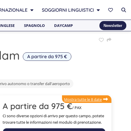
RNAZIONALE
SOGGIORNI LINGUISTICI
INGLESE
SPAGNOLO
DAYCAMP
Newsletter
rdam
A partire da 975 €
rivo autonomo o transfer dall'aeroporto
Mostra tutte le 8 date
A partire da 975 €
/ PAX
Ci sono diverse opzioni di arrivo per questo campo, potete
trovare tutte le informazioni nel modulo di prenotazione.