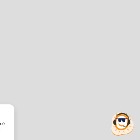
Newsletter
Iscriviti subito alla nostra newsletter per rimanere
aggiornato sulle ultime novità e ricevere sconti per
soli iscritti!
e o
o
Inserisci qui il tuo indirizzo e-mail
*