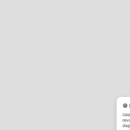
Su Juvigo
I nostri campi
Chi siamo
Campi estivi
Rivista Juvigo
Campi estivi mare
🍪 
Diventa supervisore
Campi estivi calcio
Usia
Assicurazione
Campi estivi avventura
revo
I nostri partner
Campi estivi inglese
disp