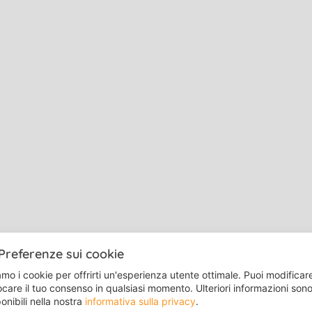
I nostri soggiorni linguistici
Soggiorni linguistici Juvigo
Soggiorni linguistici inglese
Preferenze sui cookie
Soggiorni linguistici spagnolo
mo i cookie per offrirti un'esperienza utente ottimale. Puoi modificar
Soggiorni linguistici francese
care il tuo consenso in qualsiasi momento. Ulteriori informazioni son
Soggiorni linguistici tedesco
onibili nella nostra
informativa sulla privacy
.