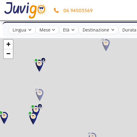
06 94503569
Lingua
Mese
Età
Destinazione
Durata
+
−
4
2