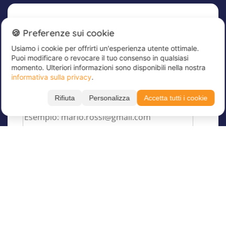
Newsletter
🍪 Preferenze sui cookie
Usiamo i cookie per offrirti un'esperienza utente ottimale.
Iscriviti subito alla nostra newsletter per
Puoi modificare o revocare il tuo consenso in qualsiasi
rimanere aggiornato sulle ultime novità e
momento. Ulteriori informazioni sono disponibili nella nostra
ricevere sconti per soli iscritti!
informativa sulla privacy
.
Inserisci qui il tuo indirizzo e-mail
*
Rifiuta
Personalizza
Accetta tutti i cookie
Su Juvigo