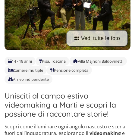
Europa
Soggiorni linguistici italia
Trova il campo perfetto per te
Rispondi a poche domande, ci pensiamo noi al resto.
Vedi tutte le foto
14 - 18 anni
Pisa, Toscana
Villa Majnoni Baldovinetti
Camere multiple
Pensione completa
Arrivo indipendente
Unisciti al campo estivo
videomaking a Marti e scopri la
passione di raccontare storie!
Scopri come illuminare ogni angolo nascosto e scena
fuori dall’inquadratura, esplorando il
videomaking
e