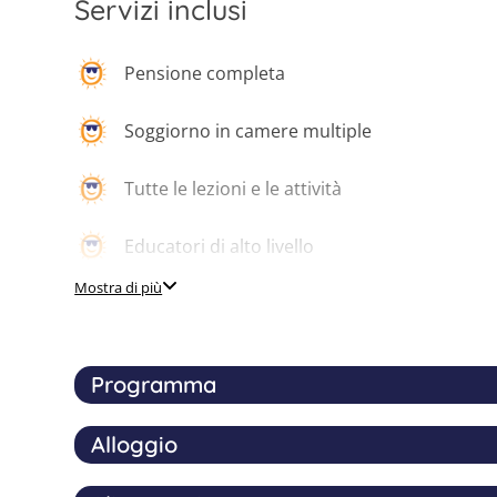
Servizi inclusi
Pensione completa
Soggiorno in camere multiple
Tutte le lezioni e le attività
Educatori di alto livello
Mostra di più
Programma
Alloggio
Durante la settimana i partecipanti entreranno 
combinando canto, recitazione e movimento sc
sarà presentato in una
performance finale
aper