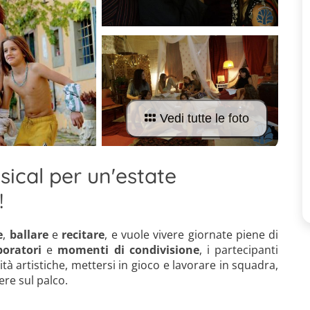
Vedi tutte le foto
sical per un'estate
!
e
,
ballare
e
recitare
, e vuole vivere giornate piene di
boratori
e
momenti di condivisione
, i partecipanti
tà artistiche, mettersi in gioco e lavorare in squadra,
ere sul palco.