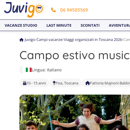
06 94503569
VACANZE STUDIO
LAST MINUTE
SCONTATI
AVVENTUR
Juvigo
/
Campi vacanze
/
Viaggi organizzati in Toscana 2026
/
Cam
Campo estivo musica
Lingua: Italiano
10 - 15 anni
Pisa, Toscana
Fattoria Majnoni Baldov