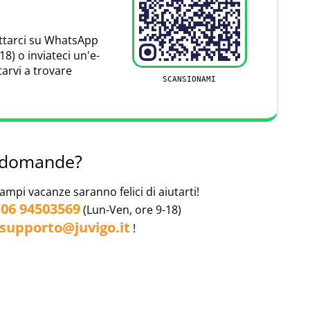
nseMerkur. HanseMerkur Reiseversicherung è una
ioni su misura per i viaggiatori. Con un eccellente
Leaflet
|
Map data ©
OpenStreetMap
contributors
attarci su WhatsApp
i, negli ultimi anni siamo riusciti a garantire a molti
18) o inviateci un'e-
tarvi a trovare
SCANSIONAMI
e domande?
campi vacanze saranno felici di aiutarti!
06 94503569
l
(Lun-Ven, ore 9-18)
supporto@juvigo.it
!