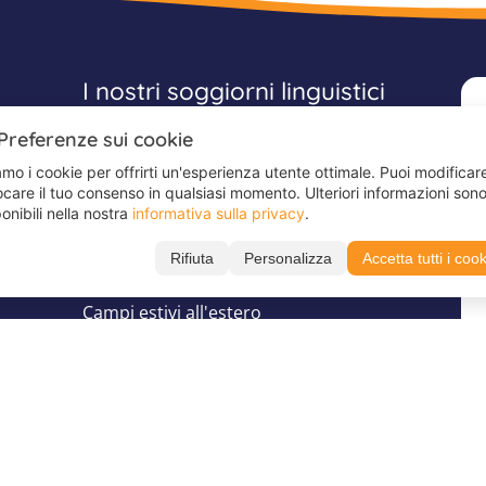
I nostri soggiorni linguistici
Preferenze sui cookie
Soggiorni linguistici Juvigo
Soggiorni linguistici inglese
mo i cookie per offrirti un'esperienza utente ottimale. Puoi modificar
care il tuo consenso in qualsiasi momento. Ulteriori informazioni son
Soggiorni linguistici spagnolo
onibili nella nostra
informativa sulla privacy
.
Soggiorni linguistici francese
Rifiuta
Personalizza
Accetta tutti i coo
Soggiorni linguistici tedesco
Campi estivi all'estero
Scrivici su
Seguici su
WhatsApp
TikTok