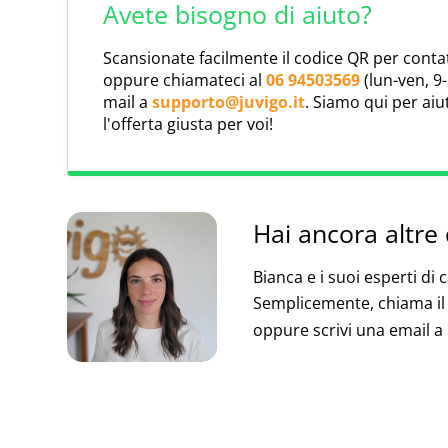
Avete bisogno di aiuto?
Collaboriamo da anni fianco a fianco di Ha
Orario di arrivo al campo
compagnia assicurativa rinomata che offre soluz
Scansionate facilmente il codice QR per cont
servizio clienti e una rapida gestione dei sinistr
Dalle 17:00 alle 20:00
oppure chiamateci al
06 94503569
(lun-ven, 9-
clienti un viaggio sicuro.
mail a
supporto@juvigo.it
. Siamo qui per aiu
Click map to enable scroll zoom
l'offerta giusta per voi!
Hai ancora altr
Bianca e i suoi esperti di 
Semplicemente, chiama i
oppure scrivi una email a