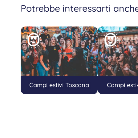
Potrebbe interessarti anch
Campi estivi Toscana
Campi estiv