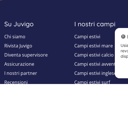
Su Juvigo
I nostri campi
Chi siamo
Campi estivi
🍪 
Rivista Juvigo
Campi estivi mare
Usia
revo
Diventa supervisore
Campi estivi calcio
disp
Assicurazione
Campi estivi avventura
I nostri partner
Campi estivi inglese
Recensioni
Campi estivi surf
Studi e Report
Centri estivi
Seguici su
Seguici su
Facebook
Instagram