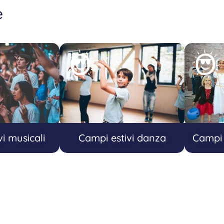
e
i musicali
Campi estivi danza
Campi 