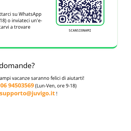
 diverse assicurazioni che potete stipulare con noi
qui
.
attarci su WhatsApp
nseMerkur. HanseMerkur Reiseversicherung è una
18) o inviateci un'e-
ioni su misura per i viaggiatori. Con un eccellente
tarvi a trovare
i, negli ultimi anni siamo riusciti a garantire a molti
SCANSIONAMI
i spiaggia
Leaflet
|
Map data ©
OpenStreetMap
contributors
e domande?
campi vacanze saranno felici di aiutarti!
a
06 94503569
l
(Lun-Ven, ore 9-18)
supporto@juvigo.it
!