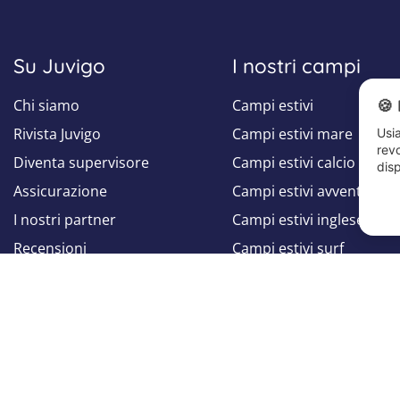
Su Juvigo
I nostri campi
Chi siamo
Campi estivi
🍪 
Rivista Juvigo
Campi estivi mare
Usia
revo
Diventa supervisore
Campi estivi calcio
disp
Assicurazione
Campi estivi avventura
I nostri partner
Campi estivi inglese
Recensioni
Campi estivi surf
Studi e Report
Centri estivi
Seguici su
Seguici su
Facebook
Instagram