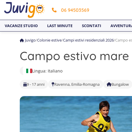
06 94503569
VACANZE STUDIO
LAST MINUTE
SCONTATI
AVVENTUR
Juvigo
/
Colonie estive
/
Campi estivi residenziali 2026
/
Campo es
Campo estivo mare 
Lingua: Italiano
9 - 17 anni
Ravenna, Emilia-Romagna
Bungalow
1
4
7
2
5
8
3
6
9