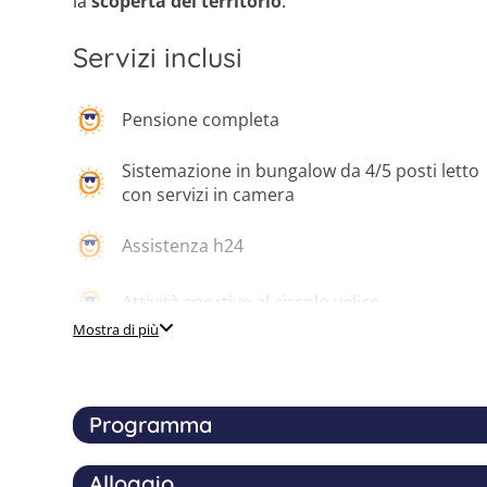
la
scoperta del territorio
.
Servizi inclusi
Pensione completa
Sistemazione in bungalow da 4/5 posti letto
con servizi in camera
Assistenza h24
Attività sportive al circolo velico
Mostra di più
Programma
Alloggio
Il programma del camp è pensato per offrire ai r