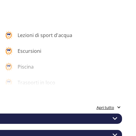
Lezioni di sport d'acqua
Escursioni
Piscina
Trasporti in loco
Apri tutto
agazzi una settimana ricca, varia e ben bilanciata, in