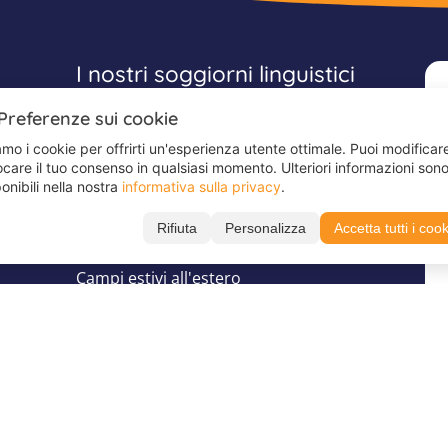
I nostri soggiorni linguistici
Preferenze sui cookie
Soggiorni linguistici Juvigo
Soggiorni linguistici inglese
mo i cookie per offrirti un'esperienza utente ottimale. Puoi modificar
care il tuo consenso in qualsiasi momento. Ulteriori informazioni son
Soggiorni linguistici spagnolo
onibili nella nostra
informativa sulla privacy
.
Soggiorni linguistici francese
Rifiuta
Personalizza
Accetta tutti i coo
Soggiorni linguistici tedesco
Campi estivi all'estero
Scrivici su
Seguici su
WhatsApp
TikTok