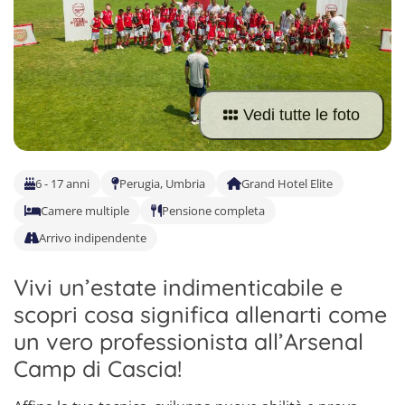
Olanda
Soggiorni linguistici francese
Pallavolo
Toscana
Portogallo
Soggiorni linguistici spagnolo
Surf
Trentino-Alto Adige
Internazionali
Soggiorni linguistici italiano
Teatro
Europa
Vedi tutte le foto
Tennis
Vela
6 - 17 anni
Perugia, Umbria
Grand Hotel Elite
Camere multiple
Pensione completa
Arrivo indipendente
Vivi un’estate indimenticabile e
scopri cosa significa allenarti come
un vero professionista all’Arsenal
Camp di Cascia!
4
5