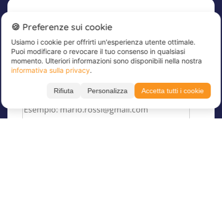
Newsletter
🍪 Preferenze sui cookie
Usiamo i cookie per offrirti un'esperienza utente ottimale.
Iscriviti subito alla nostra newsletter per
Puoi modificare o revocare il tuo consenso in qualsiasi
rimanere aggiornato sulle ultime novità e
momento. Ulteriori informazioni sono disponibili nella nostra
ricevere sconti per soli iscritti!
informativa sulla privacy
.
Inserisci qui il tuo indirizzo e-mail
*
Rifiuta
Personalizza
Accetta tutti i cookie
Su Juvigo